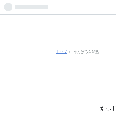
トップ
>
やんばる自然塾
えぃ