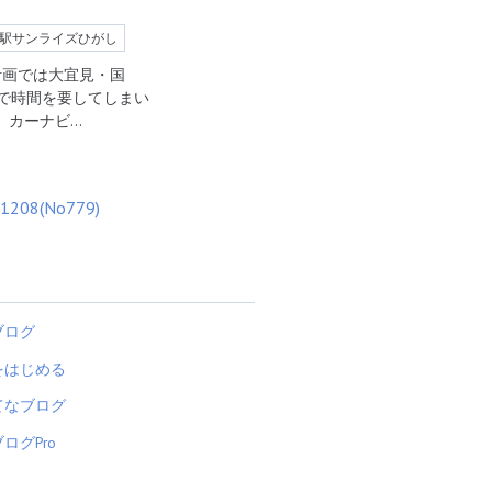
駅サンライズひがし
。計画では大宜見・国
で時間を要してしまい
、カーナビ…
ブログ
をはじめる
てなブログ
ログPro