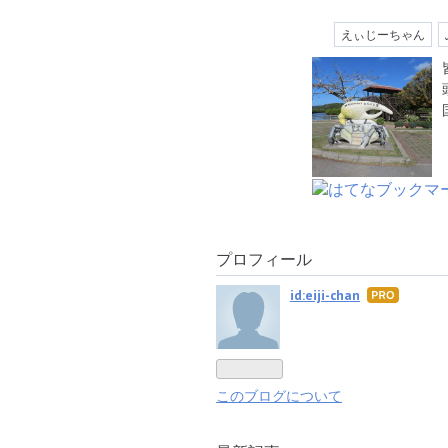
えぃじーちゃん
プロフィール
id:eiji-chan
はて
なブ
ログ
Pro
このブログについて