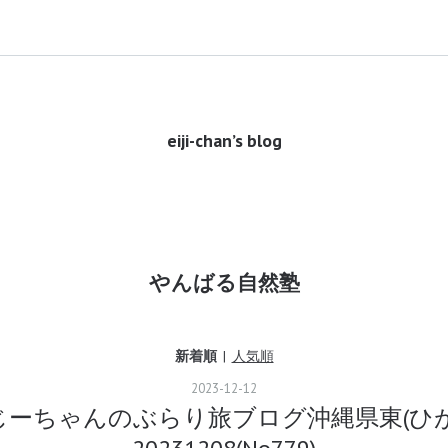
eiji-chan’s blog
やんばる自然塾
新着順
人気順
2023
-
12
-
12
じーちゃんのぶらり旅ブログ沖縄県東(ひが