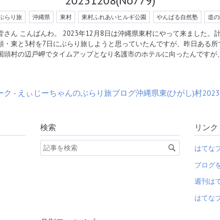
20231208(No779)
ぶらり旅
沖縄県
東村
東村ふれあいヒルギ公園
やんばる自然塾
道の
皆さん こんばんわ。 2023年12月8日は沖縄県東村にやって来ました
頭・東と3村を7日にぶらり旅しようと思っていたんですが、昨日ある所
国頭村の辺戸岬でタイムアップとなり名護市のホテルに向ったんですが
検索
リンク
はてな
ブログ
週刊は
はてなブ